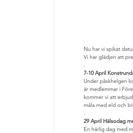
Nu har vi spikat da
Vi har glädjen att pr
.
7-10 April Konstrun
Under påskhelgen kom
är medlemmar i Fören
kommer vi att erbjud
måla med eld och bi
.
29 April Hälsodag me
En härlig dag med ma