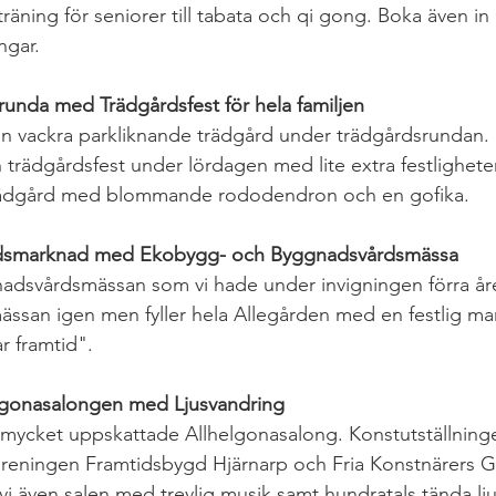
sträning för seniorer till tabata och qi gong. Boka även in
ngar.
runda med Trädgårdsfest för hela familjen
in vackra parkliknande trädgård under trädgårdsrundan
n trädgårdsfest under lördagen med lite extra festlighete
rädgård med blommande rododendron och en gofika.
dsmarknad med Ekobygg- och Byggnadsvårdsmässa
dsvårdsmässan som vi hade under invigningen förra året
mässan igen men fyller hela Allegården med en festlig m
r framtid".
lgonasalongen med Ljusvandring
s mycket uppskattade Allhelgonasalong. Konstutställninge
reningen Framtidsbygd Hjärnarp och Fria Konstnärers Gi
vi även salen med trevlig musik samt hundratals tända ljus