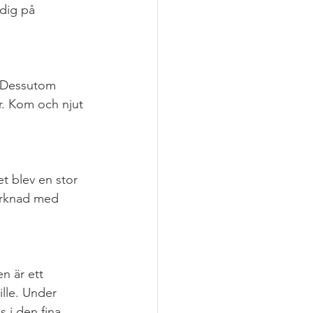
 dig på 
. Dessutom 
r. Kom och njut 
 blev en stor 
arknad med 
n är ett 
lle. Under 
 i den fina 