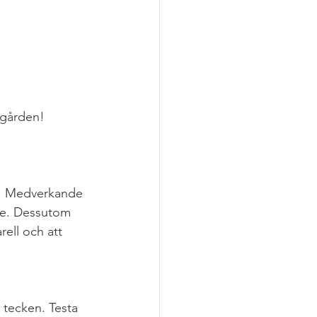
egården!
er. Medverkande 
le. Dessutom 
ell och att 
 tecken. Testa 