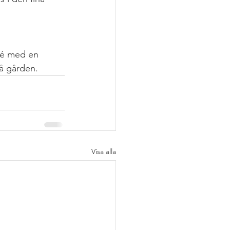
ccé med en 
på gården.
Visa alla