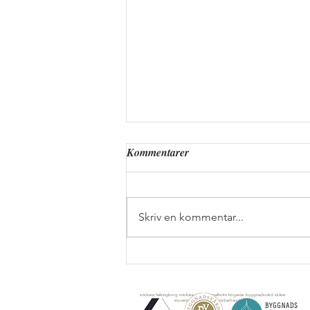
Kommentarer
Skriv en kommentar...
Julmarknad på Allegården
snickare helsingborg snickare munka ängelholm höganäs byggnadsvård skåne
ekobygg skåne Renovering av Äldre Hus snickarfranck