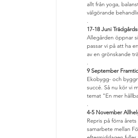
allt från yoga, balan
välgörande behandli
.
17-18 Juni Trädgårds
Allegården öppnar s
passar vi på att ha e
av en grönskande t
.
9 September Framti
Ekobygg- och byggna
succé. Så nu kör vi 
temat "En mer hållba
.
4-5 November Allhe
Repris på förra året
samarbete mellan Fö
eftermiddagen fyller 