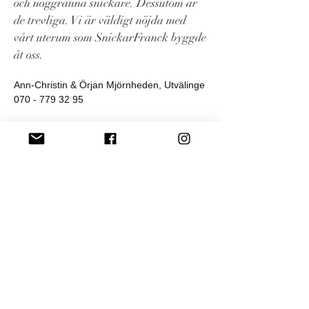
och noggranna snickare. Dessutom är
de trevliga. Vi är väldigt nöjda med
vårt uterum som SnickarFranck byggde
åt oss.
Ann-Christin & Örjan Mjörnheden, Utvälinge
070 - 779 32 95
Vi fick hjälp med renovering av fasad
och byte av fönster. Men också allmän
rådgivning om materialval som är
lämpliga för äldre hus,
konstruktionshållbarhet och översyn av
husets skick. Väldigt proffsigt och
noggrant. Lätt att arbeta med, bra