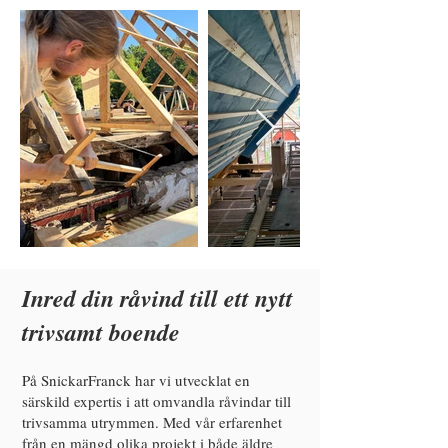
Inred din råvind till ett nytt
trivsamt boende
På SnickarFranck har vi utvecklat en
särskild expertis i att omvandla råvindar till
trivsamma utrymmen. Med vår erfarenhet
från en mängd olika projekt i både äldre