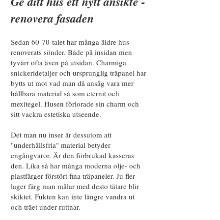
Ge ditt hus ett nytt ansikte -
renovera fasaden
Sedan 60-70-talet har många äldre hus
renoverats sönder. Både på insidan men
tyvärr ofta även på utsidan. Charmiga
snickeridetaljer och ursprunglig träpanel har
bytts ut mot vad man då ansåg vara mer
hållbara material så som eternit och
mexitegel. Husen förlorade sin charm och
sitt vackra estetiska utseende.
Det man nu inser är dessutom att
"underhållsfria" material betyder
engångvaror. Är den förbrukad kasseras
den. Lika så har många moderna olje- och
plastfärger förstört fina träpaneler. Ju fler
lager färg man målar med desto tätare blir
skiktet. Fukten kan inte längre vandra ut
och träet under ruttnar.