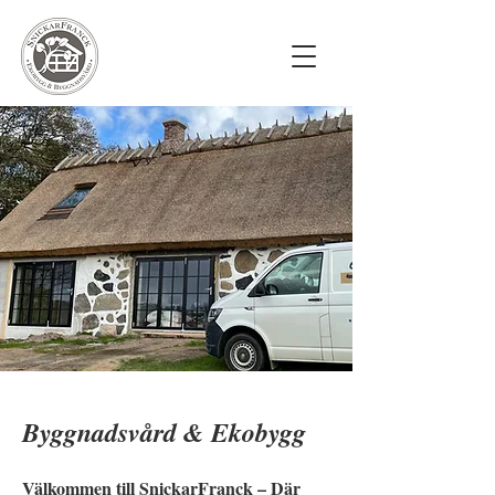
Byggnadsvård & Ekobygg
V
älkommen till SnickarFranck – Där